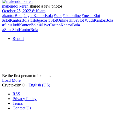
makendol keren
shared a few photos
October 25, 2022 8:10 am
#kantorBola
#agenKantorBola
#slot
#slotonline
#mesinSlot
#slotKantorBola
#slotgacor
#SlotOnline
#liveSlot
#JudiKantorBola
#SitusJudiKantorBola
#LiveCasinoKantorBola
#SitusSlotKantorBola
Report
Be the first person to like this.
Load More
Crypto-city © ·
English (US)
RSS
Privacy Policy
Terms
Contact Us