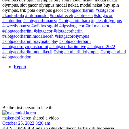
olympus, slot gacor olympus modal nekat, modal nekat buy spin
olympus, trik pola olympus gacor
#slotgacorhariini
#slotgacor
#kantorbola
#trikmainslot
#modalreceh
#slotreceh
#slotgacor
#slotonline
#slotgacorbonanza
#slotgacorterbaru
#gatesofolympus
#sweetbonanza
#wildwestgold
#tipsslotgacor
#trikmainslot
#slotgacorhariini
#slotgacor
#slotgacorhariin
#slotgacorhariinimodalreceh
#slotgacorolympus
#slotgacorhariinipragmaticplay
#slotgacorterbaru
#slotgacorolympushariini
#slotgacorhariinilive
#slotgacor2022
#slotgacorhariinimodalkecil
#slotgacorhariiniolympus
#slotgacorhari
#slotgacorindon
Report
Be the first person to like this.
makendol keren
shared a video
October 25, 2022 8:20 am
KANTORBOLA adalah situs slot gacor Terbaik di Indonesia,