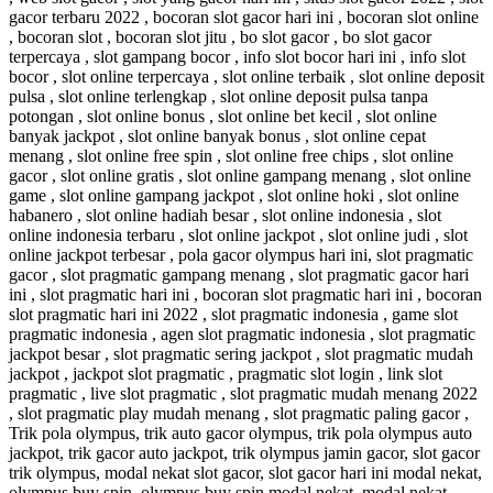
gacor terbaru 2022 , bocoran slot gacor hari ini , bocoran slot online
, bocoran slot , bocoran slot jitu , bo slot gacor , bo slot gacor
terpercaya , slot gampang bocor , info slot bocor hari ini , info slot
bocor , slot online terpercaya , slot online terbaik , slot online deposit
pulsa , slot online terlengkap , slot online deposit pulsa tanpa
potongan , slot online bonus , slot online bet kecil , slot online
banyak jackpot , slot online banyak bonus , slot online cepat
menang , slot online free spin , slot online free chips , slot online
gacor , slot online gratis , slot online gampang menang , slot online
game , slot online gampang jackpot , slot online hoki , slot online
habanero , slot online hadiah besar , slot online indonesia , slot
online indonesia terbaru , slot online jackpot , slot online judi , slot
online jackpot terbesar , pola gacor olympus hari ini, slot pragmatic
gacor , slot pragmatic gampang menang , slot pragmatic gacor hari
ini , slot pragmatic hari ini , bocoran slot pragmatic hari ini , bocoran
slot pragmatic hari ini 2022 , slot pragmatic indonesia , game slot
pragmatic indonesia , agen slot pragmatic indonesia , slot pragmatic
jackpot besar , slot pragmatic sering jackpot , slot pragmatic mudah
jackpot , jackpot slot pragmatic , pragmatic slot login , link slot
pragmatic , live slot pragmatic , slot pragmatic mudah menang 2022
, slot pragmatic play mudah menang , slot pragmatic paling gacor ,
Trik pola olympus, trik auto gacor olympus, trik pola olympus auto
jackpot, trik gacor auto jackpot, trik olympus jamin gacor, slot gacor
trik olympus, modal nekat slot gacor, slot gacor hari ini modal nekat,
olympus buy spin, olympus buy spin modal nekat, modal nekat