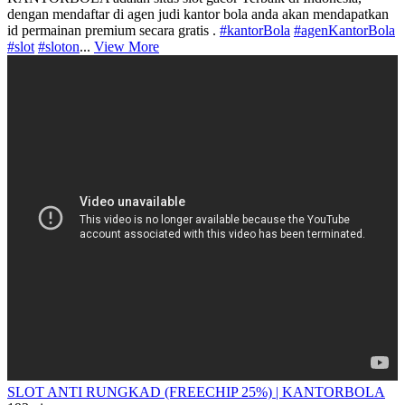
dengan mendaftar di agen judi kantor bola anda akan mendapatkan
id permainan premium secara gratis .
#kantorBola
#agenKantorBola
#slot
#sloton
...
View More
SLOT ANTI RUNGKAD (FREECHIP 25%) | KANTORBOLA