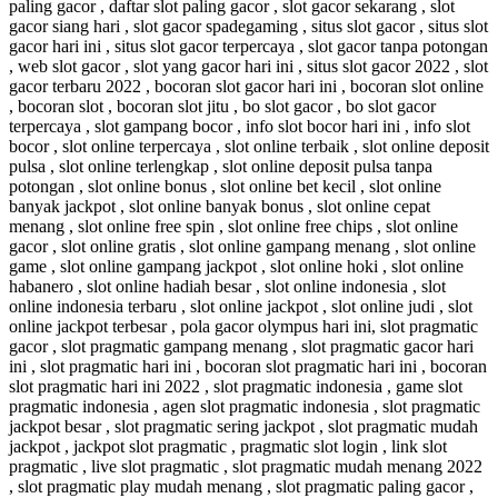
paling gacor , daftar slot paling gacor , slot gacor sekarang , slot
gacor siang hari , slot gacor spadegaming , situs slot gacor , situs slot
gacor hari ini , situs slot gacor terpercaya , slot gacor tanpa potongan
, web slot gacor , slot yang gacor hari ini , situs slot gacor 2022 , slot
gacor terbaru 2022 , bocoran slot gacor hari ini , bocoran slot online
, bocoran slot , bocoran slot jitu , bo slot gacor , bo slot gacor
terpercaya , slot gampang bocor , info slot bocor hari ini , info slot
bocor , slot online terpercaya , slot online terbaik , slot online deposit
pulsa , slot online terlengkap , slot online deposit pulsa tanpa
potongan , slot online bonus , slot online bet kecil , slot online
banyak jackpot , slot online banyak bonus , slot online cepat
menang , slot online free spin , slot online free chips , slot online
gacor , slot online gratis , slot online gampang menang , slot online
game , slot online gampang jackpot , slot online hoki , slot online
habanero , slot online hadiah besar , slot online indonesia , slot
online indonesia terbaru , slot online jackpot , slot online judi , slot
online jackpot terbesar , pola gacor olympus hari ini, slot pragmatic
gacor , slot pragmatic gampang menang , slot pragmatic gacor hari
ini , slot pragmatic hari ini , bocoran slot pragmatic hari ini , bocoran
slot pragmatic hari ini 2022 , slot pragmatic indonesia , game slot
pragmatic indonesia , agen slot pragmatic indonesia , slot pragmatic
jackpot besar , slot pragmatic sering jackpot , slot pragmatic mudah
jackpot , jackpot slot pragmatic , pragmatic slot login , link slot
pragmatic , live slot pragmatic , slot pragmatic mudah menang 2022
, slot pragmatic play mudah menang , slot pragmatic paling gacor ,