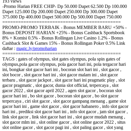
193 views
-Promo Harian FREE CHIP- Dp 50.000 Dapet 62.500 Dp 100.000
Dapet 125.000 Dp 200.000 Dapet 250.000 Dp 300.000 Dapet
375.000 Dp 400.000 Dapet 500.000 Dp 500.000 Dapet 750.000
=============================================
PROMO-PROMO TERBAIK - Bonus MEMBER BARU +50% -
Bonus DEPOSIT HARIAN +25% - Bonus Cashback Sportsbook
8% + Komisi 0.5% - Bonus Rollingan Live Casino 1.2% - Bonus
Cashback Slot & Games 15% - Bonus Rollingan Poker 0.5% Link
daftar :
magic.ly/promoharian
=============================================
TAGS : gates of olympus, slot gates olympus, pola spin gates of
olympus,pola gacor olympus, pola gacor hari ini, pola tergacor hari
ini, bongkar slot gacor hari ini , bocoran slot hari ini , slot gacor ,
slot bocor , slot gacor hari ini , slot gacor malam ini , slot gacor
terbaru , slot gacor jackpot , slot gacor hari ini pragmatic play , slot
gacor pragmatic , slot gacor, dunia slot official, terpercaya , slot
gacor 2022 , slot gacor april 2022 , agen slot gacor , bocoran slot
gacor hari ini , bo slot gacor , bocoran slot gacor , bo slot gacor
terpercaya , ciri slot gacor , slot gacor gampang menang , game slot
gacor hari ini , game slot gacor , slot gacor habanero , info slot gacor
hari ini , prediksi slot gacor hari ini , info slot gacor , jam slot gacor ,
link slot gacor , link slot gacor hari ini , slot gacor mudah menang ,
slot gacor mlm ini , slot online gacor , slot online gacor 2022 , situs
slot online gacor , slot gacor pagi ini , slot paling gacor , slot yang